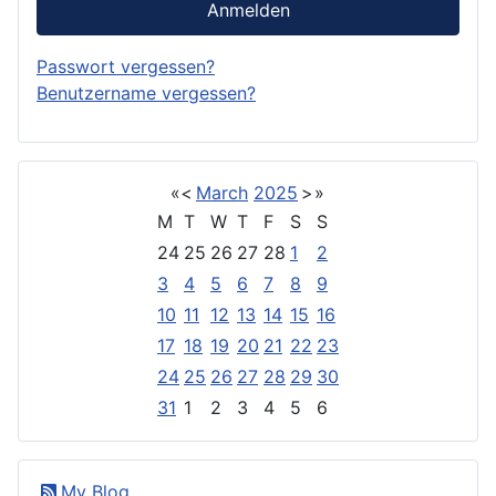
Anmelden
Passwort vergessen?
Benutzername vergessen?
«
<
March
2025
>
»
M
T
W
T
F
S
S
24
25
26
27
28
1
2
3
4
5
6
7
8
9
10
11
12
13
14
15
16
17
18
19
20
21
22
23
24
25
26
27
28
29
30
31
1
2
3
4
5
6
My Blog