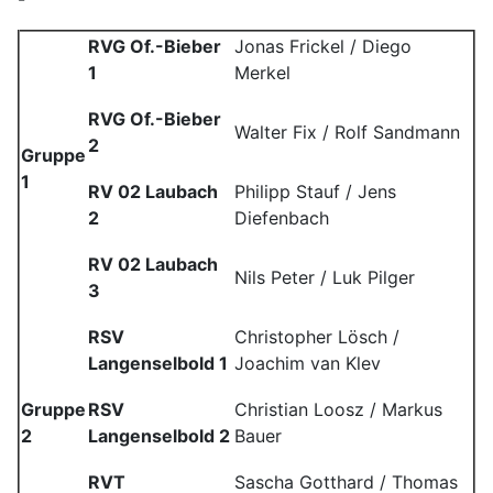
RVG Of.-Bieber
Jonas Frickel / Diego
1
Merkel
RVG Of.-Bieber
Walter Fix / Rolf Sandmann
2
Gruppe
1
RV 02 Laubach
Philipp Stauf / Jens
2
Diefenbach
RV 02 Laubach
Nils Peter / Luk Pilger
3
RSV
Christopher Lösch /
Langenselbold 1
Joachim van Klev
Gruppe
RSV
Christian Loosz / Markus
2
Langenselbold 2
Bauer
RVT
Sascha Gotthard / Thomas